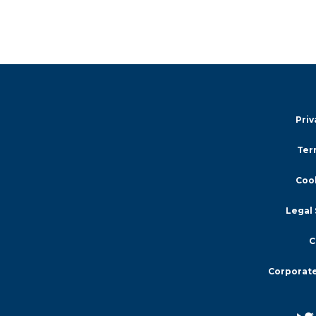
Priv
Ter
Cook
Legal
C
Corporate