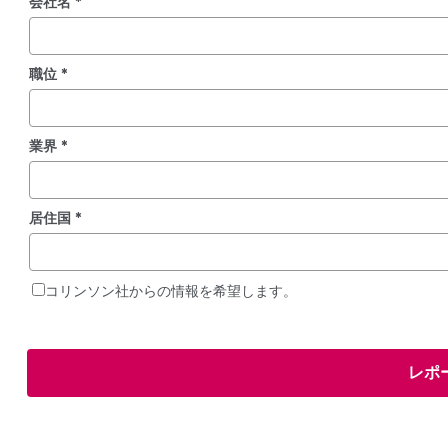
会社名 *
職位 *
業界 *
居住国 *
コリンソン社からの情報を希望します。